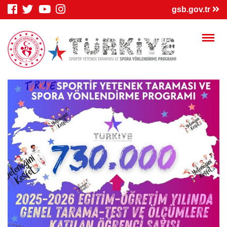
×
gsb.gov.tr
Genç Bilgi
Spor Bilgi
Kredi/Yurt
Sistemi
Sistemi
İşlemleri
Kredi/Yurt E-
Kredi Borcu
Kredi/Bursum
Ödeme
Sorgula
Yattı mı?