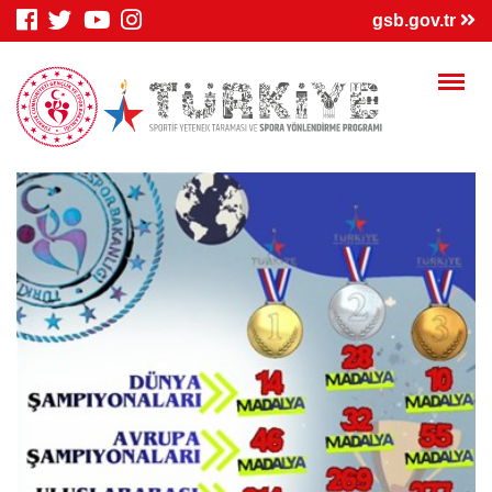
×
gsb.gov.tr
Genç Bilgi
Spor Bilgi
Kredi/Yurt
Sistemi
Sistemi
İşlemleri
Kredi/Yurt E-
Kredi Borcu
Kredi/Bursum
Ödeme
Sorgula
Yattı mı?