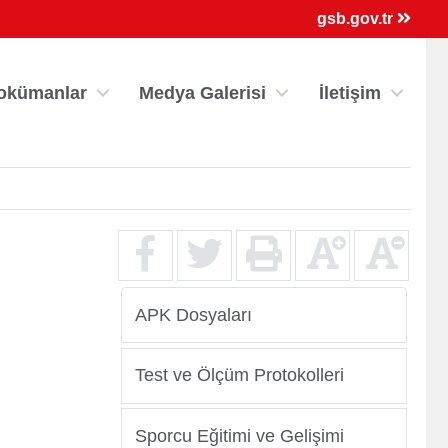
×
gsb.gov.tr
okümanlar
Medya Galerisi
İletişim
APK Dosyaları
ri
Kredi/Yurt E-Ödeme
Test ve Ölçüm Protokolleri
Sporcu Eğitimi ve Gelişimi