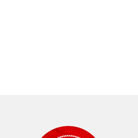
di/Bursum Yattı mı?
Yurtdışı Öğrencil