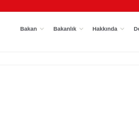
Bakan
Bakanlık
Hakkında
D
por Bilgi Sistemi
Kredi/Yurt İşlemle